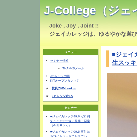
J-College（
Joke , Joy , Joint !!
ジェイカレッジは、ゆるやかな遊
メニュー
■ジェイ
セミナー情報
生スッキ
THANKSメール
Jカレッジの風
KITオープンカレッジ
★
校長のWebookへ
★
Jカレッジ＠LA
セミナー
■ジェイカレッジ99.6 ゼロ円
でここまでできる起業・副業
（今井孝さん）
■ジェイカレッジ99.5 事件は
ホワイトボードで起きてい