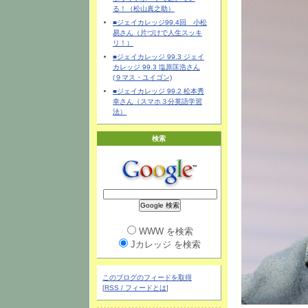
る！（松山真之助）
■ジェイカレッジ99.4回 小松
易さん（片づけで人生スッキ
リ！）
■ジェイカレッジ 99.3 ジェイ
カレッジ 99.3 塩原匡浩さん
(９マス・ユイゴン)
■ジェイカレッジ 99.2 松本秀
幸さん（スマホ３分英語学習
法）
検索
WWW を検索
Jカレッジ を検索
このブログのフィードを取得
[
RSS / フィードとは
]