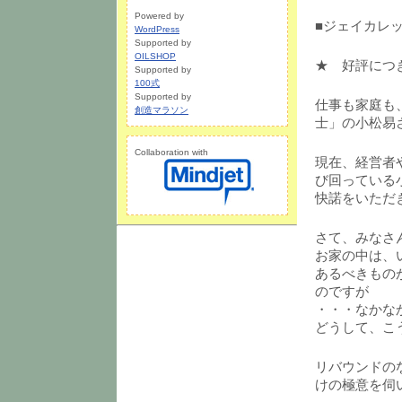
Powered by
■ジェイカレッ
WordPress
Supported by
OILSHOP
★ 好評につ
Supported by
100式
Supported by
仕事も家庭も
創造マラソン
士」の小松易
Collaboration with
現在、経営者
び回っている
快諾をいただ
さて、みなさ
お家の中は、
あるべきもの
のですが
・・・なかな
どうして、こ
リバウンドの
けの極意を伺