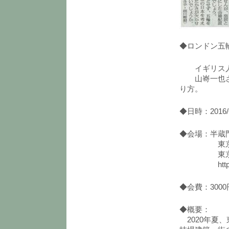
◆ロンドン五
イギリス人
山㟢一也さん
り方。
◆日時：2016/6/
◆会場：半蔵
東京都千代田
東京メトロ
http://ww
◆会費：300
◆概要：
2020年夏