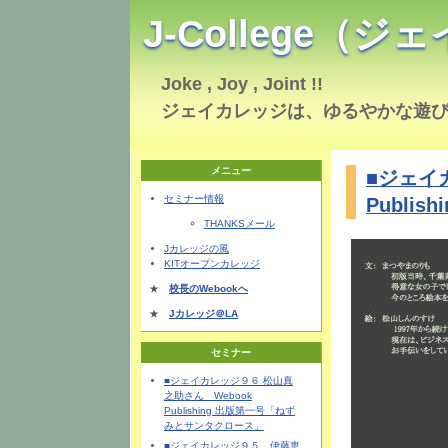
J-College（
Joke , Joy , Joint !!
ジェイカレッジは、ゆるやかな遊
メニュー
■ジェイ
セミナー情報
Publi
THANKSメール
Jカレッジの風
KITオープンカレッジ
★
校長のWebookへ
★
Jカレッジ＠LA
セミナー
■ジェイカレッジ９６ 松山真
之助さん Webook
Publishing 出版第一号「ねず
みとサンタクロース」
■ジェイカレッジ９５ 伊藤恵