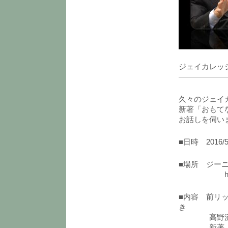
ジェイカレッジ
——————
久々のジェイ
新著「おもて
お話しを伺い
■日時 2016/5
■場所 ジー
http://bi
■内容 前リ
き
高野流「ホ
新著「おも