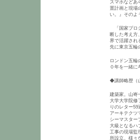
スマホなどあ
置計画と現場
い。』そのよ
「国家プロジ
断した考え方
界で活躍され
先に東京五輪
ロンドン五輪
０年を一緒に
◆講師略歴（
建築家。山㟢
大学大学院修了
りのレター59
アーキテクツ
シーマスター
大級となるハ
工事の現場監理
所設立。様々な