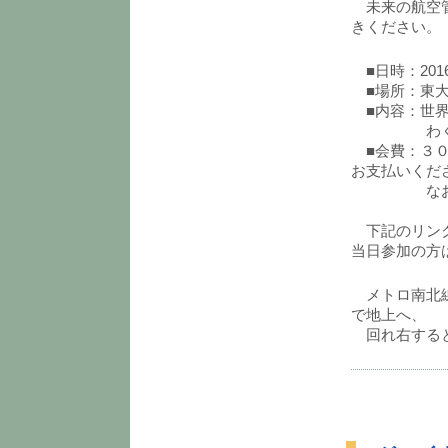
未来の航空管
きください。
■日時：2016/1
■場所：東大
■内容：世界
わくわくド
■会費：３０
お支払いくだ
なお、当
下記のリンク
当日参加の方
メトロ南北線
で地上へ、
回れ右する