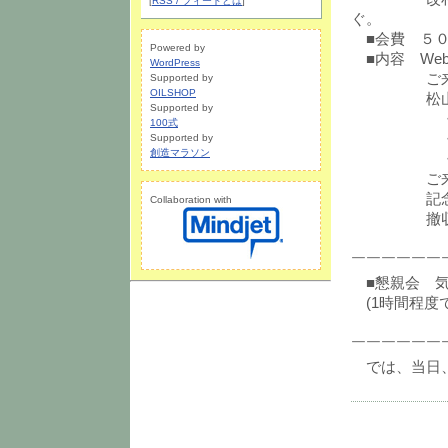
[
RSS / フィードとは
]
ぐ。
■会費 ５０
Powered by
■内容 Weboo
WordPress
ご来賓の
Supported by
OILSHOP
松山しん
Supported by
・本を出
100式
・これま
Supported by
創造マラソン
・第一号
ご来賓の
記念
Collaboration with
撤
￣￣￣￣￣￣
■懇親会 気
(1時間程度
￣￣￣￣￣￣
では、当日、