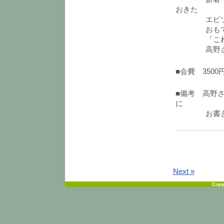
おきた
エピソード
おもてなし
「これは私
高野さんの
■会費 350
■備考 高野
に
お書きく
Next »
Copy