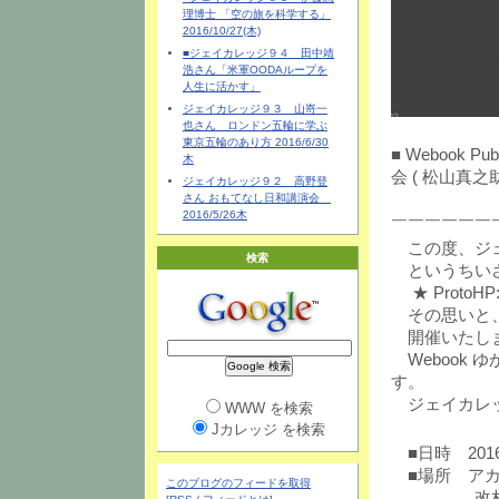
理博士 「空の旅を科学する」
2016/10/27(木)
■ジェイカレッジ９４ 田中靖
浩さん「米軍OODAループを
人生に活かす」
ジェイカレッジ９３ 山嵜一
也さん ロンドン五輪に学ぶ
東京五輪のあり方 2016/6/30
■ Webook
木
会 ( 松山真之
ジェイカレッジ９２ 高野登
さん おもてなし日和講演会
2016/5/26木
￣￣￣￣￣￣
この度、ジェイカ
検索
というちいさ
★ ProtoHP
その思いと、
開催いたし
Webook
す。
ジェイカレッ
WWW を検索
Jカレッジ を検索
■日時 2016/1
■場所 アカ
このブログのフィードを取得
改札でて正