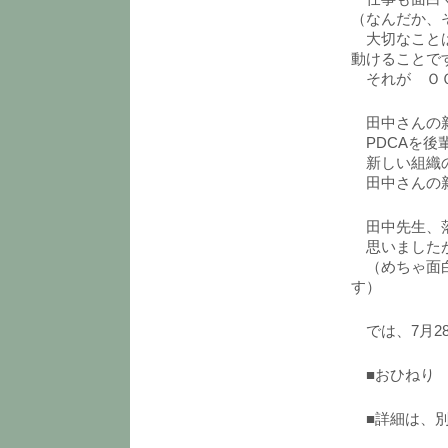
（なんだか、
大切なことは
動けることで
それが Ｏ
田中さんの新
PDCAを後
新しい組織の
田中さんの新
田中先生、落
思いましたが
（めちゃ面白
す）
では、7月2
■おひねり 5
■詳細は、別