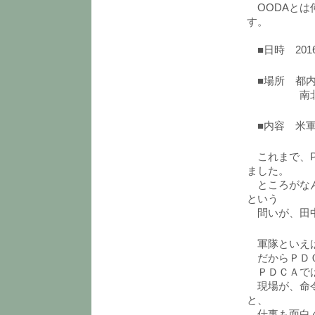
OODAとは
す。
■日時 2016/7
■場所 都内
南北線・東
■内容 米軍
これまで、P
ました。
ところがなん
という
問いが、田中
軍隊といえば
だからＰＤＣ
ＰＤＣＡでは
現場が、命令
と、
仕事も面白く