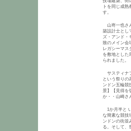
技場建築、街
トを同じ成熟
す。
山嵜一也さんは
築設計士とし
ズ・アンド・
致のメイン会
レガシーマス
を敷地とした
られました。
サスティナブ
という祭りの
ンドン五輪競
景】【見得を
か・・山崎さ
1か月半と 
な簡素な競技
ンドンの街並
る。そして、